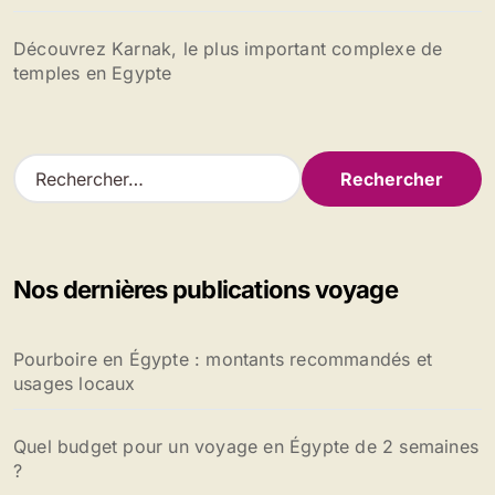
Découvrez Karnak, le plus important complexe de
temples en Egypte
R
e
c
h
e
Nos dernières publications voyage
r
c
h
Pourboire en Égypte : montants recommandés et
e
usages locaux
r
:
Quel budget pour un voyage en Égypte de 2 semaines
?