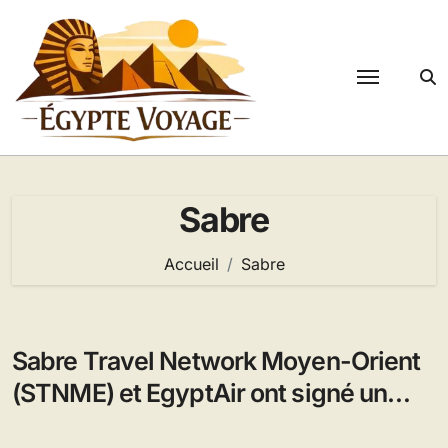
Passer
au
contenu
Sabre
Accueil
Sabre
Sabre Travel Network Moyen-Orient
(STNME) et EgyptAir ont signé un
accord de distribution pluriannuel