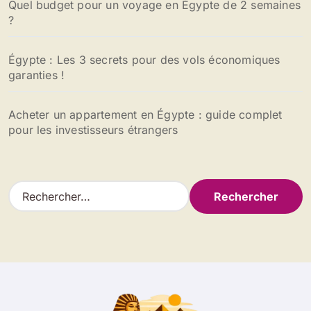
Quel budget pour un voyage en Égypte de 2 semaines
?
Égypte : Les 3 secrets pour des vols économiques
garanties !
Acheter un appartement en Égypte : guide complet
pour les investisseurs étrangers
R
e
c
h
e
r
c
h
e