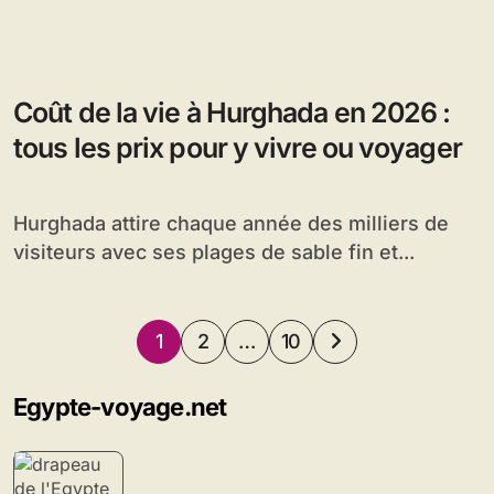
Coût de la vie à Hurghada en 2026 :
tous les prix pour y vivre ou voyager
Hurghada attire chaque année des milliers de
visiteurs avec ses plages de sable fin et...
Pagination
1
2
…
10
des
Egypte-voyage.net
publications