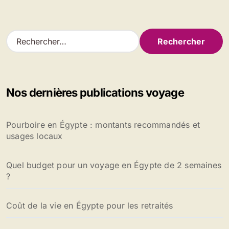
R
e
c
h
e
Nos dernières publications voyage
r
c
h
Pourboire en Égypte : montants recommandés et
e
usages locaux
r
:
Quel budget pour un voyage en Égypte de 2 semaines
?
Coût de la vie en Égypte pour les retraités