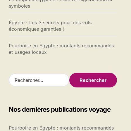
symboles
Égypte : Les 3 secrets pour des vols
économiques garanties !
Pourboire en Égypte : montants recommandés
et usages locaux
R
e
c
h
e
Nos dernières publications voyage
r
c
h
Pourboire en Égypte : montants recommandés
e