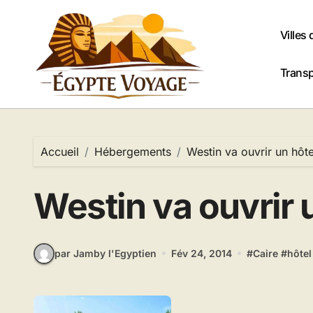
Passer
au
Villes
contenu
Transp
Accueil
Hébergements
Westin va ouvrir un hôte
Westin va ouvrir 
par Jamby l'Egyptien
Fév 24, 2014
#
Caire
#
hôtel