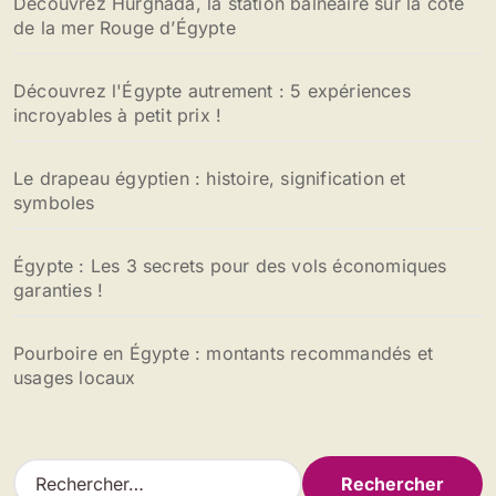
Découvrez Hurghada, la station balnéaire sur la côte
de la mer Rouge d’Égypte
Découvrez l'Égypte autrement : 5 expériences
incroyables à petit prix !
Le drapeau égyptien : histoire, signification et
symboles
Égypte : Les 3 secrets pour des vols économiques
garanties !
Pourboire en Égypte : montants recommandés et
usages locaux
R
e