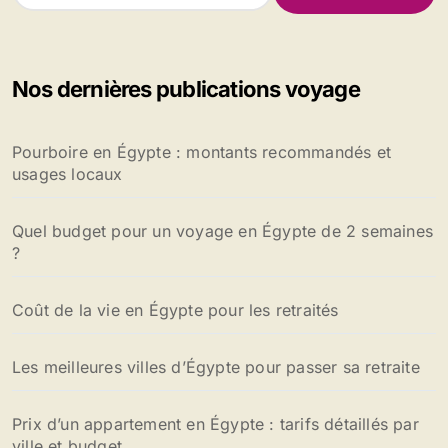
c
h
e
Nos dernières publications voyage
r
c
h
Pourboire en Égypte : montants recommandés et
e
usages locaux
r
:
Quel budget pour un voyage en Égypte de 2 semaines
?
Coût de la vie en Égypte pour les retraités
Les meilleures villes d’Égypte pour passer sa retraite
Prix d’un appartement en Égypte : tarifs détaillés par
ville et budget