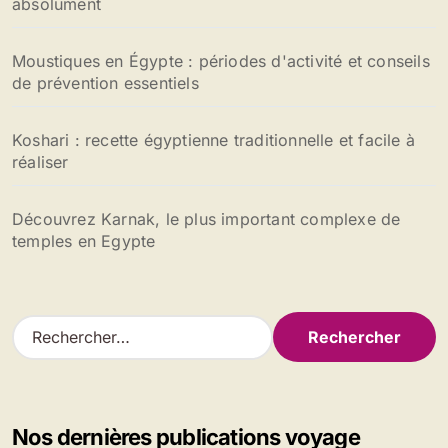
absolument
Moustiques en Égypte : périodes d'activité et conseils
de prévention essentiels
Koshari : recette égyptienne traditionnelle et facile à
réaliser
Découvrez Karnak, le plus important complexe de
temples en Egypte
R
e
c
h
e
Nos dernières publications voyage
r