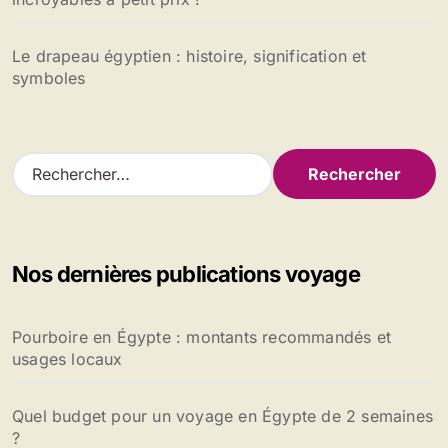
Le drapeau égyptien : histoire, signification et
symboles
R
e
c
h
e
Nos dernières publications voyage
r
c
h
Pourboire en Égypte : montants recommandés et
e
usages locaux
r
:
Quel budget pour un voyage en Égypte de 2 semaines
?